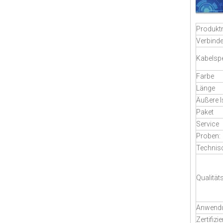
Produk
Verbinde
Kabelspe
Farbe
Länge
Äußere I
Paket
Service
Proben:
Technis
Qualität
Anwend
Zertifizi