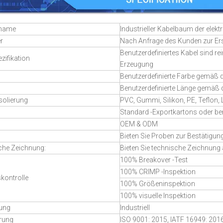
tname
Industrieller Kabelbaum der ele
r
Nach Anfrage des Kunden zur Ers
Benutzerdefiniertes Kabel sind 
zifikation
Erzeugung
Benutzerdefinierte Farbe gemäß
Benutzerdefinierte Länge gemäß
solierung
PVC, Gummi, Silikon, PE, Teflon, L
Standard -Exportkartons oder ben
OEM & ODM
Bieten Sie Proben zur Bestätigu
che Zeichnung:
Bieten Sie technische Zeichnung 
100% Breakover -Test
100% CRIMP -Inspektion
skontrolle
100% Größeninspektion
100% visuelle Inspektion
ung
Industriell
erung
ISO 9001: 2015, IATF 16949: 201