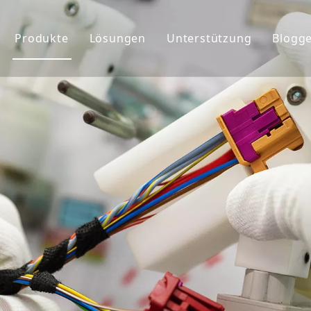
Produkte
Lösungen
Unterstützung
Blogg
ehmensprofil
Kabelbaum
Service
chte&Teams
Anschlüsse
Benutzerdefiniert
rkunde
Globaler Markt
FAQ&Download