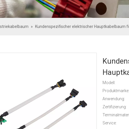
ustriekabelbaum
»
Kundenspezifischer elektrischer Hauptkabelbaum für
Kundens
Hauptka
Modell:
Produktmarke
Anwendung:
Zertifizierung:
Terminalmateri
Service: