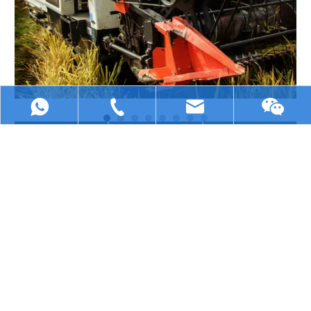
Haushaltsgerät
Industriell
Medizinisch
+86 13322807905
youye@chcwld.com
+86