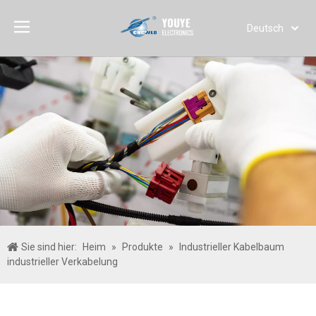
Deutsch
English
简体中文
العربية
Français
Pусский
Español
Português
Italiano
日本語
한국어
Sie sind hier:
Heim
»
Produkte
»
Industrieller Kabelbaum
Türk dili
industrieller Verkabelung