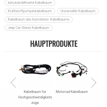
benutzerdefinierte Kabelbaum
Kraftstoffpumpenkabelbaum
Universeller Kabelbaum
Kabelbaum des Autostereo -Kabelbaums
Jeep Car Stereo Kabelbaum
HAUPTPRODUKTE
erung von
Kabelbaum für
Motorrad Kabelbaum
Kabel
abeln für
Hochgeschwindigkeits
Ackerba
lindustrie
züge