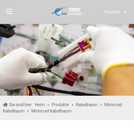
Deutsch
English
简体中文
العربية
Français
Pусский
Español
Português
Italiano
日本語
한국어
Sie sind hier:
Heim
»
Produkte
»
Kabelbaum
»
Motorrad
Türk dili
Kabelbaum
»
Motorrad Kabelbaum