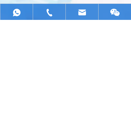
+86 13322807905
youye@chcwld.com
Andere
+86
Produktkategorie
13322807905