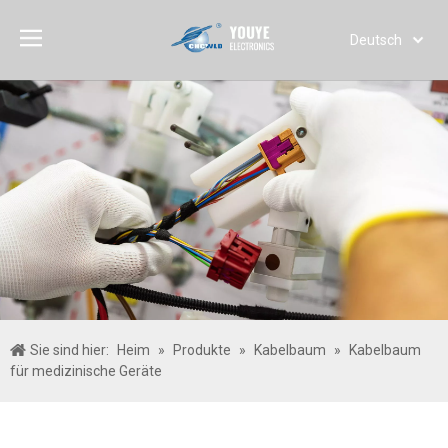
Deutsch
English
简体中文
العربية
Français
Pусский
Español
Português
Italiano
日本語
한국어
Sie sind hier:
Heim
»
Produkte
»
Kabelbaum
»
Kabelbaum
Türk dili
für medizinische Geräte