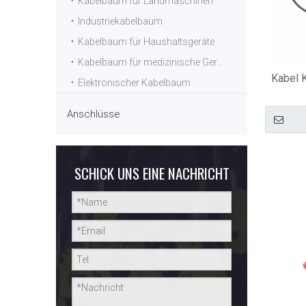
Kabelbaum für Landmaschinen
Industriekabelbaum
Kabelbaum für Haushaltsgeräte
Kabelbaum für medizinische Geräte
Kabel 
Elektronischer Kabelbaum
Anschlüsse
SCHICK UNS EINE NACHRICHT