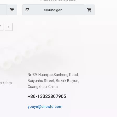
erkundigen
7
»
Nr. 39, Huanjiao Sanheng Road,
Baiyunhu Street, Bezirk Baiyun,
erkehrs
Guangzhou, China
+86-13322807905
youye@chcwld.com