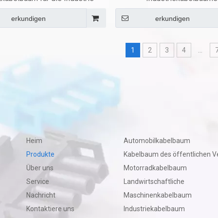
erkundigen
erkundigen
1
2
3
4
...
Heim
Automobilkabelbaum
Produkte
Kabelbaum des öffentlichen V
Über uns
Motorradkabelbaum
Service
Landwirtschaftliche
Nachricht
Maschinenkabelbaum
Kontaktiere uns
Industriekabelbaum