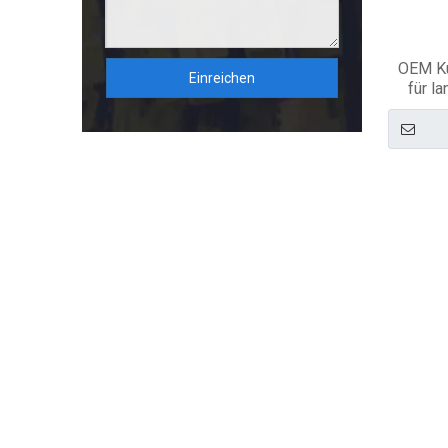
OEM Ku
Einreichen
für l