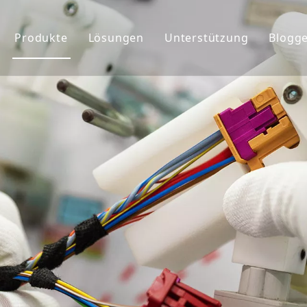
Produkte
Lösungen
Unterstützung
Blogg
ehmensprofil
Kabelbaum
Service
chte&Teams
Anschlüsse
Benutzerdefiniert
rkunde
Globaler Markt
FAQ&Download