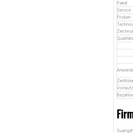
Paket
Service
Proben:
Technis
Zeichnu
Qualität
Anwend
Zertifizi
Vorlaufz
Bezahlv
Firm
Guangzho