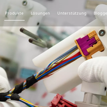
Produkte
Lösungen
Unterstützung
Blogg
ehmensprofil
Kabelbaum
Service
chte&Teams
Anschlüsse
Benutzerdefiniert
rkunde
Globaler Markt
FAQ&Download