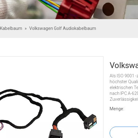
-Kabelbaum
»
Volkswagen Golf Audiokabelbaum
Volksw
Als ISO 9001 -
höchster Quali
elektrischen T
nach IPC A-620
Zuverlässigkeit
Menge: