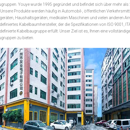
gruppen. Youye wurde 1995 gegründet und befindet sich über mehr als 
. Unsere Produkte werden häufig in Automobil-, öffentlichen Verkehrsmit
egeräten, Haushaltsgeräten, medkialen Maschinen und vielen anderen An
definiertes Kabelbaumhersteller, der die Spezifikationen von ISO 9001,
definierte Kabelbaugruppe erfüllt. Unser Ziel ist es, Ihnen eine vollstän
gruppen zu bieten.