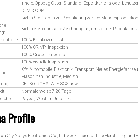
Innere: Oppbag Outer: Standard -Exportkartons oder benutzer
OEM & ODM
Bieten Sie Proben zur Bestätigung vor der Massenproduktio
che
Bieten Sie technische Zeichnung an, um vor der Produktion 
ng:
skontrolle
100% Breakover -Test
100% CRIMP -Inspektion
100% Größeninspektion
100% visuelle Inspektion
Kfz, Automobile, Elektronik, Transport, Neues Energiefahrze
ung
Maschinen, Industrie, Medizin
erung
CE, ISO, ROHS, IATF, SGS usw.
eit
Normalerweise 7-20 Tage
erfahren
Paypal, Western Union, t/t
a Proflie
u City Youye Electronics Co., Ltd. Spezialisiert auf die Herstellung un