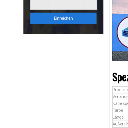
Einreichen
Spez
Produk
Verbinde
Kabelspe
Farbe
Länge
Äußere I