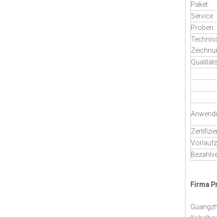
Paket
Service
Proben:
Technis
Zeichnu
Qualität
Anwend
Zertifizi
Vorlaufz
Bezahlv
Firma Pr
Guangzho