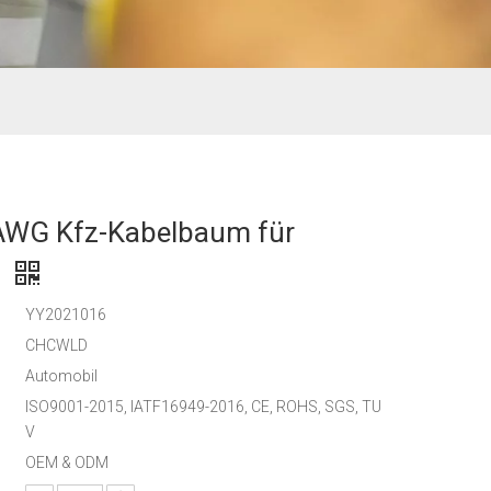
AWG Kfz-Kabelbaum für
r
YY2021016
:
CHCWLD
Automobil
ISO9001-2015, IATF16949-2016, CE, ROHS, SGS, TU
V
OEM & ODM