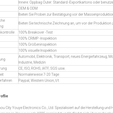
Innere: Oppbag Outer: Standard -Exportkartons oder benutzer
OEM & ODM
Bieten Sie Proben zur Bestätigung vor der Massenproduktio
che
Bieten Sie technische Zeichnung an, um vor der Produktion 
ng:
skontrolle
100% Breakover -Test
100% CRIMP -Inspektion
100% Größeninspektion
100% visuelle Inspektion
Automobil, Elektronik, Transport, neues Energiefahrzeug, M
ung
Industrie, Medizin
erung
CE, ISO, ROHS, IATF, SGS usw.
eit
Normalerweise 7-20 Tage
erfahren
Paypal, Western Union, t/t
oflie
u City Youye Electronics Co., Ltd. Spezialisiert auf die Herstellung un