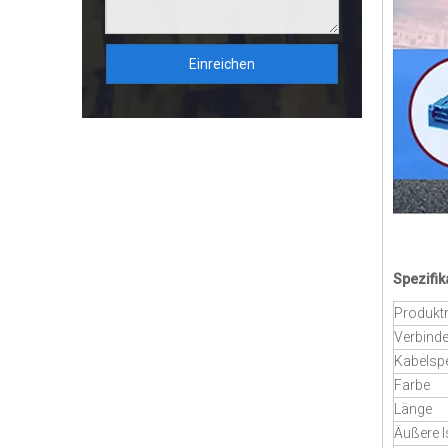
Einreichen
Spezifik
Produk
Verbinde
Kabelspe
Farbe
Länge
Äußere I