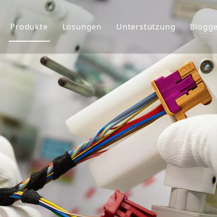
Produkte
Lösungen
Unterstützung
Blogg
ehmensprofil
Kabelbaum
Service
chte&Teams
Anschlüsse
Benutzerdefiniert
rkunde
Globaler Markt
FAQ&Download