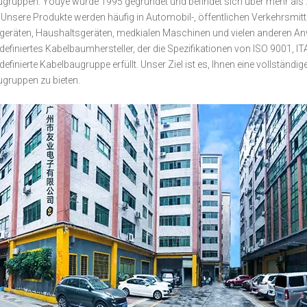
gruppen. Youye wurde 1995 gegründet und befindet sich über mehr als 
. Unsere Produkte werden häufig in Automobil-, öffentlichen Verkehrsmit
egeräten, Haushaltsgeräten, medkialen Maschinen und vielen anderen An
definiertes Kabelbaumhersteller, der die Spezifikationen von ISO 9001,
definierte Kabelbaugruppe erfüllt. Unser Ziel ist es, Ihnen eine vollstän
gruppen zu bieten.