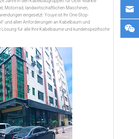
26 Jahre in den Kabelbaugruppen für OEM -Märkte
tel, Motorrad, landwirtschaftlichen Maschinen,
wendungen eingesetzt. Youye ist Ihr One-Stop-
 ITAF und allen Anforderungen an Kabelbaum und
dige Lösung für alle Ihre Kabelbäume und kundenspezifische