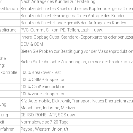
r
Nach Anfrage des Kunden zur Erstellung
zifikation
Benutzerdefiniertes Kabel sind reines Kupfer oder gemäß d
Benutzerdefinierte Farbe gemäß den Anfrage des Kunden
Benutzerdefinierte Länge gemäß den Anfrage des Kunden
solierung
PVC, Gummi, Silikon, PE, Teflon, Lszh ... usw.
Innere: Oppbag Outer: Standard -Exportkartons oder benutzer
OEM & ODM
Bieten Sie Proben zur Bestätigung vor der Massenproduktio
che
Bieten Sie technische Zeichnung an, um vor der Produktion 
ng:
skontrolle
100% Breakover -Test
100% CRIMP -Inspektion
100% Größeninspektion
100% visuelle Inspektion
Kfz, Automobile, Elektronik, Transport, Neues Energiefahrze
ung
Maschinen, Industrie, Medizin
erung
CE, ISO, ROHS, IATF, SGS usw.
eit
Normalerweise 7-20 Tage
erfahren
Paypal, Western Union, t/t