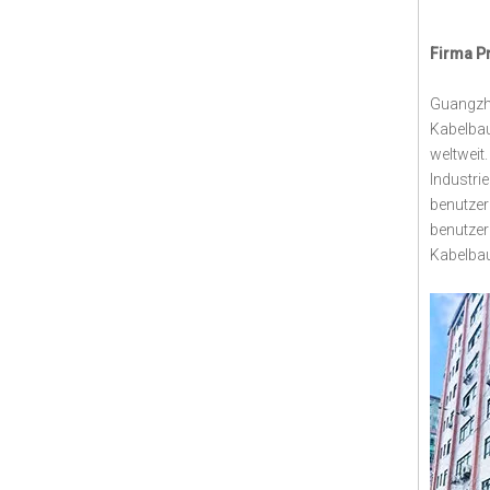
Firma Pr
Guangzho
Kabelbau
weltweit
Industri
benutzer
benutzer
Kabelbau