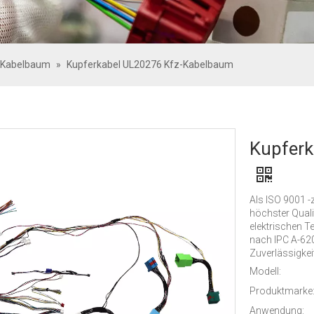
-Kabelbaum
»
Kupferkabel UL20276 Kfz-Kabelbaum
Kupfer
Als ISO 9001 -
höchster Quali
elektrischen T
nach IPC A-620
Zuverlässigkeit
Modell:
Produktmarke
Anwendung: