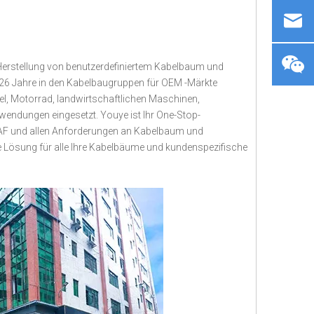
d Herstellung von benutzerdefiniertem Kabelbaum und
26 Jahre in den Kabelbaugruppen für OEM -Märkte
tel, Motorrad, landwirtschaftlichen Maschinen,
wendungen eingesetzt. Youye ist Ihr One-Stop-
 ITAF und allen Anforderungen an Kabelbaum und
dige Lösung für alle Ihre Kabelbäume und kundenspezifische