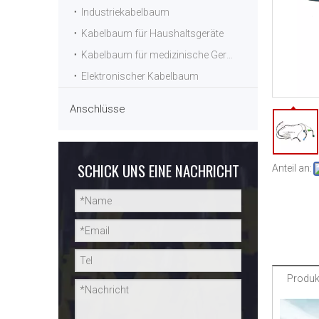
Industriekabelbaum
Kabelbaum für Haushaltsgeräte
Kabelbaum für medizinische Geräte
Elektronischer Kabelbaum
Anschlüsse
SCHICK UNS EINE NACHRICHT
Anteil an:
Produk