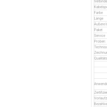
Verbinde
Kabelspe
Farbe
Länge
Äußere I
Paket
Service
Proben:
Technis
Zeichnu
Qualität
Anwend
Zertifizi
Vorlaufz
Bezahlv