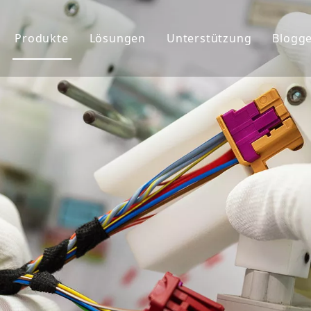
Produkte
Lösungen
Unterstützung
Blogg
ehmensprofil
Kabelbaum
Service
chte&Teams
Anschlüsse
Benutzerdefiniert
rkunde
Globaler Markt
FAQ&Download