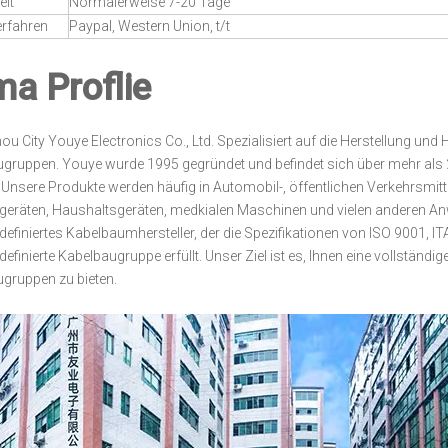
eit
Normalerweise 7-20 Tage
erfahren
Paypal, Western Union, t/t
ma Proflie
u City Youye Electronics Co., Ltd. Spezialisiert auf die Herstellung un
gruppen. Youye wurde 1995 gegründet und befindet sich über mehr als 
. Unsere Produkte werden häufig in Automobil-, öffentlichen Verkehrsmit
egeräten, Haushaltsgeräten, medkialen Maschinen und vielen anderen An
definiertes Kabelbaumhersteller, der die Spezifikationen von ISO 9001,
definierte Kabelbaugruppe erfüllt. Unser Ziel ist es, Ihnen eine vollstän
gruppen zu bieten.