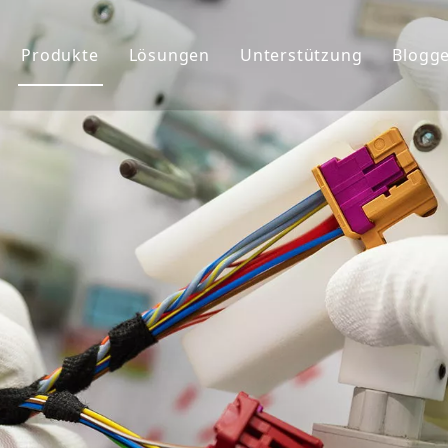
Produkte
Lösungen
Unterstützung
Blogg
ehmensprofil
Kabelbaum
Service
chte&Teams
Anschlüsse
Benutzerdefiniert
rkunde
Globaler Markt
FAQ&Download