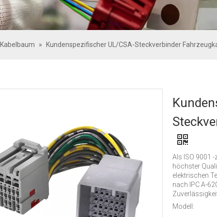
-Kabelbaum
»
Kundenspezifischer UL/CSA-Steckverbinder Fahrzeug
Kundens
Steckve
Als ISO 9001 -
höchster Quali
elektrischen T
nach IPC A-620
Zuverlässigkeit
Modell: