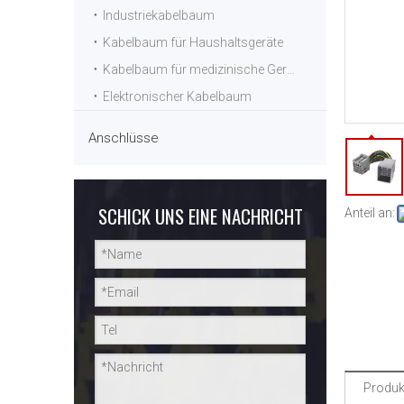
Industriekabelbaum
Kabelbaum für Haushaltsgeräte
Kabelbaum für medizinische Geräte
Elektronischer Kabelbaum
Anschlüsse
SCHICK UNS EINE NACHRICHT
Anteil an:
Produk