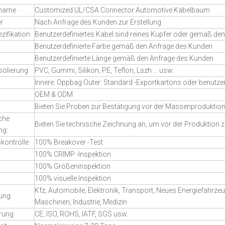
tname
Customized UL/CSA Connector Automotive Kabelbaum
r
Nach Anfrage des Kunden zur Erstellung
zifikation
Benutzerdefiniertes Kabel sind reines Kupfer oder gemäß d
Benutzerdefinierte Farbe gemäß den Anfrage des Kunden
Benutzerdefinierte Länge gemäß den Anfrage des Kunden
solierung
PVC, Gummi, Silikon, PE, Teflon, Lszh ... usw.
Innere: Oppbag Outer: Standard -Exportkartons oder benutzer
OEM & ODM
Bieten Sie Proben zur Bestätigung vor der Massenproduktio
che
Bieten Sie technische Zeichnung an, um vor der Produktion 
ng:
skontrolle
100% Breakover -Test
100% CRIMP -Inspektion
100% Größeninspektion
100% visuelle Inspektion
Kfz, Automobile, Elektronik, Transport, Neues Energiefahrze
ung
Maschinen, Industrie, Medizin
erung
CE, ISO, ROHS, IATF, SGS usw.