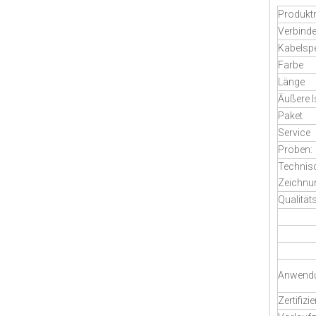
Produk
Verbinde
Kabelspe
Farbe
Länge
Äußere I
Paket
Service
Proben:
Technis
Zeichnu
Qualität
Anwend
Zertifizi