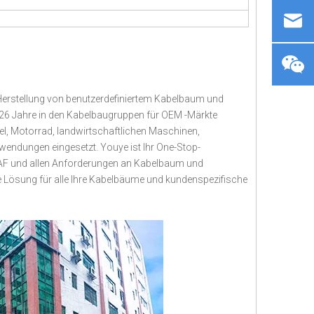
d Herstellung von benutzerdefiniertem Kabelbaum und
26 Jahre in den Kabelbaugruppen für OEM -Märkte
tel, Motorrad, landwirtschaftlichen Maschinen,
wendungen eingesetzt. Youye ist Ihr One-Stop-
 ITAF und allen Anforderungen an Kabelbaum und
dige Lösung für alle Ihre Kabelbäume und kundenspezifische