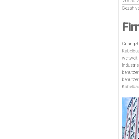
Vorlaufz
Bezahlv
Fir
Guangzho
Kabelbau
weltweit
Industri
benutzer
benutzer
Kabelbau