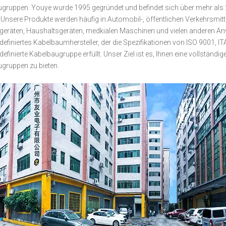
gruppen. Youye wurde 1995 gegründet und befindet sich über mehr als 
. Unsere Produkte werden häufig in Automobil-, öffentlichen Verkehrsmit
egeräten, Haushaltsgeräten, medkialen Maschinen und vielen anderen An
definiertes Kabelbaumhersteller, der die Spezifikationen von ISO 9001,
definierte Kabelbaugruppe erfüllt. Unser Ziel ist es, Ihnen eine vollstän
gruppen zu bieten.