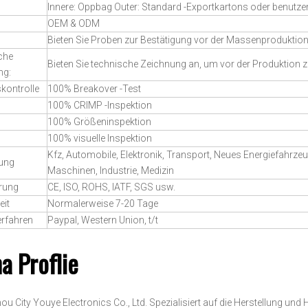
Innere: Oppbag Outer: Standard -Exportkartons oder benutzer
OEM & ODM
Bieten Sie Proben zur Bestätigung vor der Massenproduktio
che
Bieten Sie technische Zeichnung an, um vor der Produktion 
ng:
skontrolle
100% Breakover -Test
100% CRIMP -Inspektion
100% Größeninspektion
100% visuelle Inspektion
Kfz, Automobile, Elektronik, Transport, Neues Energiefahrze
ung
Maschinen, Industrie, Medizin
erung
CE, ISO, ROHS, IATF, SGS usw.
eit
Normalerweise 7-20 Tage
erfahren
Paypal, Western Union, t/t
a Proflie
u City Youye Electronics Co., Ltd. Spezialisiert auf die Herstellung un