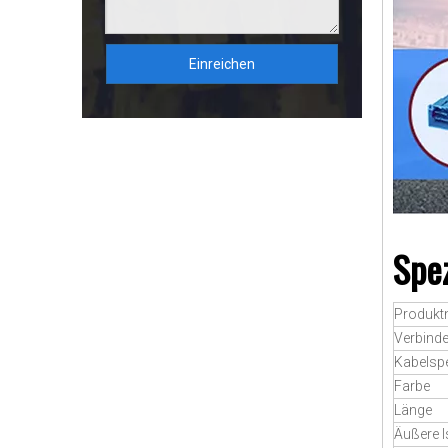
Einreichen
Spez
Produk
Verbinde
Kabelspe
Farbe
Länge
Äußere I