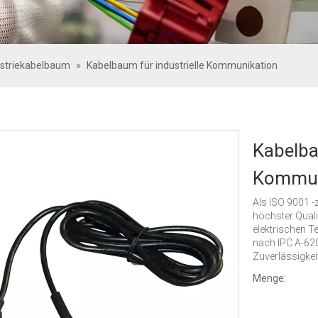
ustriekabelbaum
»
Kabelbaum für industrielle Kommunikation
Kabelba
Kommun
Als ISO 9001 -
höchster Quali
elektrischen T
nach IPC A-620
Zuverlässigkeit
Menge: