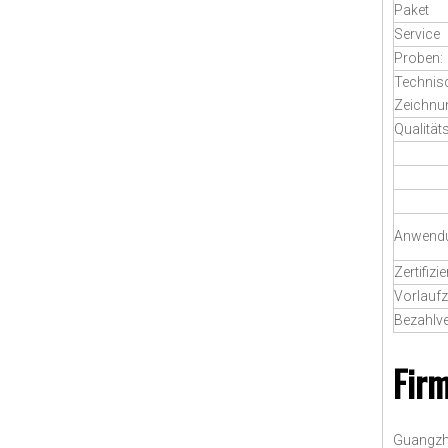
Paket
Service
Proben:
Technis
Zeichnu
Qualität
Anwend
Zertifizi
Vorlaufz
Bezahlv
Firm
Guangzho