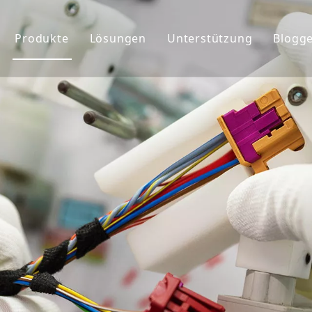
Produkte
Lösungen
Unterstützung
Blogg
ehmensprofil
Kabelbaum
Service
chte&Teams
Anschlüsse
Benutzerdefiniert
rkunde
Globaler Markt
FAQ&Download