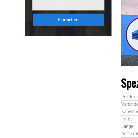
Einreichen
Spez
Produk
Verbinde
Kabelspe
Farbe
Länge
Äußere I