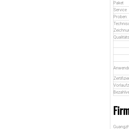
Paket
Service
Proben:
Technis
Zeichnu
Qualität
Anwend
Zertifizi
Vorlaufz
Bezahlv
Firm
Guangzho