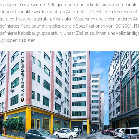
gruppen. Youye wurde 1995 gegründet und befindet sich über mehr als 
. Unsere Produkte werden häufig in Automobil-, öffentlichen Verkehrsmit
egeräten, Haushaltsgeräten, medkialen Maschinen und vielen anderen An
definiertes Kabelbaumhersteller, der die Spezifikationen von ISO 9001,
definierte Kabelbaugruppe erfüllt. Unser Ziel ist es, Ihnen eine vollstän
gruppen zu bieten.