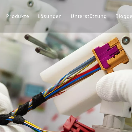
Produkte
Lösungen
Unterstützung
Blogg
ehmensprofil
Kabelbaum
Service
chte&Teams
Anschlüsse
Benutzerdefiniert
rkunde
Globaler Markt
FAQ&Download