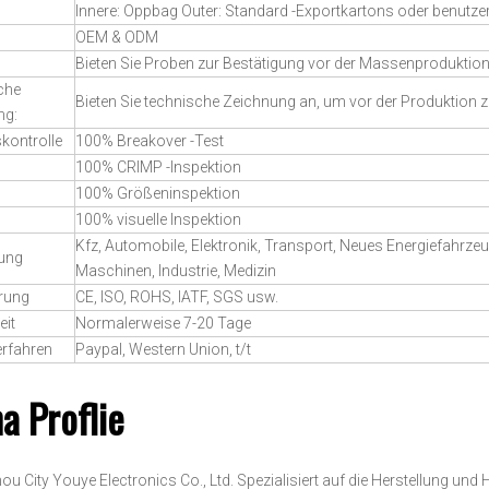
Innere: Oppbag Outer: Standard -Exportkartons oder benutzer
OEM & ODM
Bieten Sie Proben zur Bestätigung vor der Massenproduktio
che
Bieten Sie technische Zeichnung an, um vor der Produktion 
ng:
skontrolle
100% Breakover -Test
100% CRIMP -Inspektion
100% Größeninspektion
100% visuelle Inspektion
Kfz, Automobile, Elektronik, Transport, Neues Energiefahrze
ung
Maschinen, Industrie, Medizin
erung
CE, ISO, ROHS, IATF, SGS usw.
eit
Normalerweise 7-20 Tage
erfahren
Paypal, Western Union, t/t
a Proflie
u City Youye Electronics Co., Ltd. Spezialisiert auf die Herstellung un