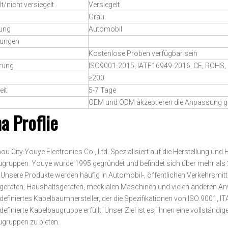
t/nicht versiegelt
Versiegelt
Grau
ung
Automobil
ungen
Kostenlose Proben verfügbar sein
erung
ISO9001-2015, IATF16949-2016, CE, ROHS,
≥200
eit
5-7 Tage
OEM und ODM akzeptieren die Anpassung g
a Proflie
u City Youye Electronics Co., Ltd. Spezialisiert auf die Herstellung un
gruppen. Youye wurde 1995 gegründet und befindet sich über mehr als 
. Unsere Produkte werden häufig in Automobil-, öffentlichen Verkehrsmit
egeräten, Haushaltsgeräten, medkialen Maschinen und vielen anderen An
definiertes Kabelbaumhersteller, der die Spezifikationen von ISO 9001,
definierte Kabelbaugruppe erfüllt. Unser Ziel ist es, Ihnen eine vollstän
gruppen zu bieten.