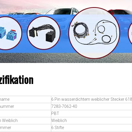
ifikation
tname
6 Pin wasserdichtem weiblicher Stecker 61
lnummer
7283-7062-40
PBT
 Weiblich
Weiblich
nummer
6 Stifte