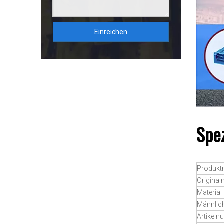
Einreichen
Spez
Produk
Origina
Material
Männlich
Artikel