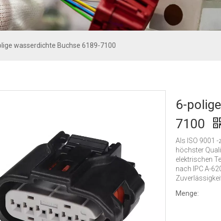
olige wasserdichte Buchse 6189-7100
6-polig
7100
Als ISO 9001 -
höchster Quali
elektrischen T
nach IPC A-620
Zuverlässigkeit
Menge: