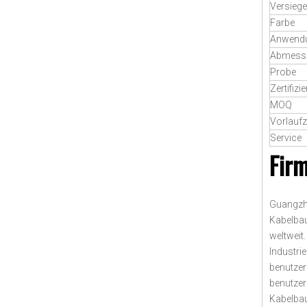
Versiegel
Farbe
Anwend
Abmess
Probe
Zertifizi
MOQ
Vorlaufz
Service
Firm
Guangzho
Kabelbau
weltweit
Industri
benutzer
benutzer
Kabelbau