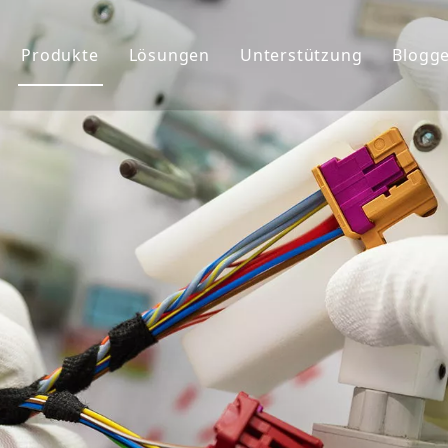
Produkte
Lösungen
Unterstützung
Blogg
ehmensprofil
Kabelbaum
Service
chte&Teams
Anschlüsse
Benutzerdefiniert
rkunde
Globaler Markt
FAQ&Download