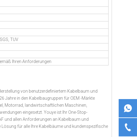
 SGS, TUV
emäß Ihren Anforderungen
d Herstellung von benutzerdefiniertem Kabelbaum und
26 Jahre in den Kabelbaugruppen für OEM -Märkte
tel, Motorrad, landwirtschaftlichen Maschinen,
wendungen eingesetzt. Youye ist Ihr One-Stop-
 ITAF und allen Anforderungen an Kabelbaum und
dige Lösung für alle Ihre Kabelbäume und kundenspezifische