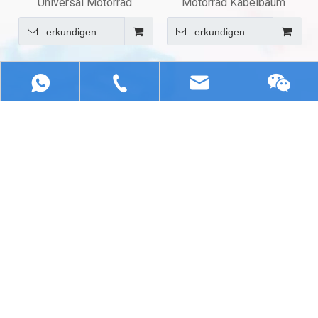
Universal Motorrad
Motorrad Kabelbaum
Kabelbaum
erkundigen
erkundigen
+86 13322807905
youye@chcwld.com
+86
Andere
13322807905