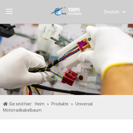
Deutsch
English
简体中文
العربية
Français
Pусский
Español
Português
Italiano
日本語
한국어
Sie sind hier:
Heim
»
Produkte
»
Universal
Türk dili
Motorradkabelbaum