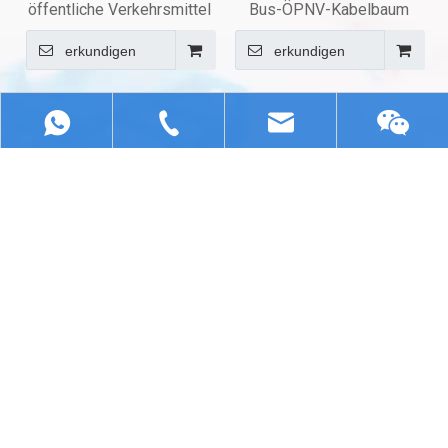
öffentliche Verkehrsmittel
Bus-ÖPNV-Kabelbaum
erkundigen
erkundigen
+86 13322807905
youye@chcwld.com
+86
Andere
13322807905