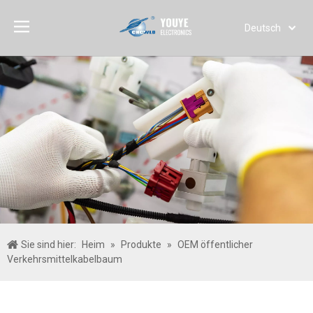
Deutsch
English
简体中文
العربية
Français
Pусский
Español
Português
Italiano
日本語
한국어
Sie sind hier:
Heim
»
Produkte
»
OEM öffentlicher
Türk dili
Verkehrsmittelkabelbaum